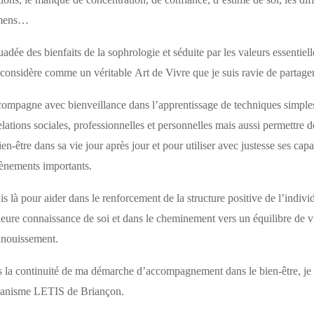
mens…
uadée des bienfaits de la sophrologie et séduite par les valeurs essentiel
a considère comme un véritable Art de Vivre que je suis ravie de partager
compagne avec bienveillance dans l’apprentissage de techniques simples 
relations sociales, professionnelles et personnelles mais aussi permettre
ien-être dans sa vie jour après jour et pour utiliser avec justesse ses ca
ènements importants.
uis là pour aider dans le renforcement de la structure positive de l’indiv
leure connaissance de soi et dans le cheminement vers un équilibre de 
anouissement.
 la continuité de ma démarche d’accompagnement dans le bien-être, je
ganisme LETIS de Briançon.