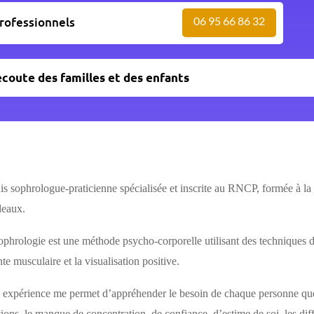
rofessionnels
06 95 66 86 32
écoute des familles et des enfants
uis sophrologue-praticienne spécialisée et inscrite au RNCP, formée à l
eaux.
ophrologie est une méthode psycho-corporelle utilisant des techniques de
te musculaire et la visualisation positive.
expérience me permet d’appréhender le besoin de chaque personne que c
ions, le manque de concentration, de confiance, d’estime de soi, les dif