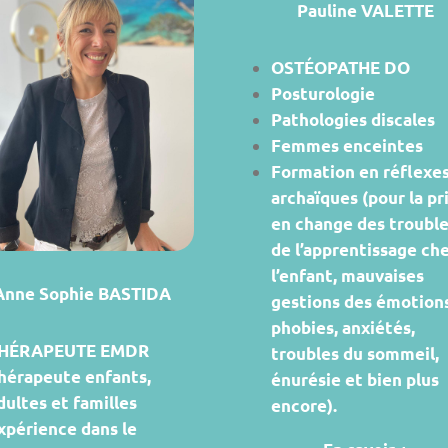
Pauline VALETTE
OSTÉOPATHE DO
Posturologie
Pathologies discales
Femmes enceintes
Formation en réflexe
archaïques (pour la pr
en change des troubl
de l’apprentissage ch
l’enfant, mauvaises
Anne Sophie BASTIDA
gestions des émotions
phobies, anxiétés,
HÉRAPEUTE
EMDR
troubles du sommeil,
hérapeute enfants,
énurésie et bien plus
dultes et familles
encore).
xpérience dans le