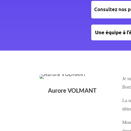
Consultez nos p
Une équipe à l’
Je s
Bord
Aurore VOLMANT
La s
déten
Mon 
émot