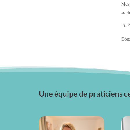
Mes 
sophr
Et c
Cons
Une équipe de praticiens ce