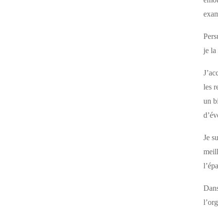
exa
Pers
je l
J’ac
les 
un b
d’év
Je s
meil
l’ép
Dans
l’or