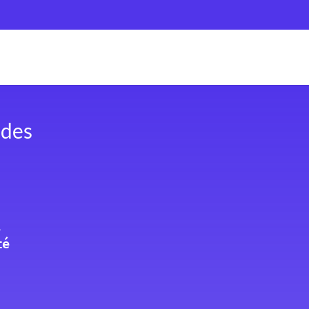
 des
s
té