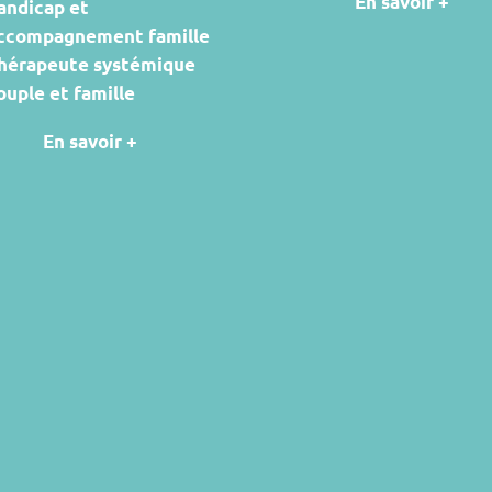
En savoir +
andicap et
ccompagnement famille
hérapeute systémique
ouple et famille
En savoir +