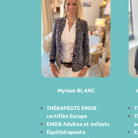
Myriam BLANC
THÉRAPEUTE EMDR
T
certifiée Europe
T
EMDR Adultes et enfants
a
Équithérapeute
E