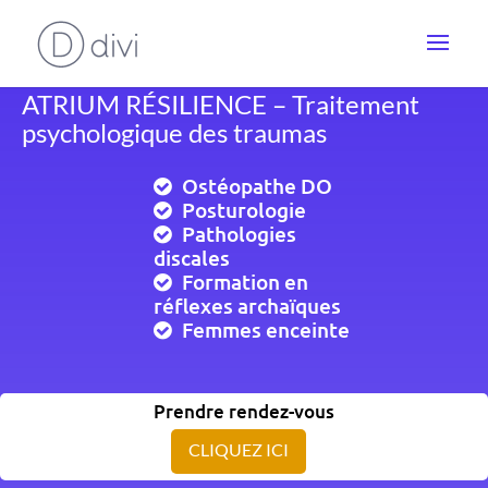
ATRIUM RÉSILIENCE – Traitement
psychologique des traumas
Ostéopathe DO
Posturologie
Pathologies
discales
Formation en
réflexes archaïques
Femmes enceinte
Prendre rendez-vous
CLIQUEZ ICI